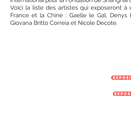
international pour la Fondation de Shangh
Voici la liste des artistes qui exposeront à
France et la Chine : Gaelle le Gal, Denys 
Giovana Britto Correia et Nicole Decote.
Expos
Expos